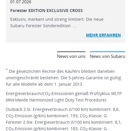
01.07.2026
Forester EDITION EXCLUSIVE CROSS
Exklusiv, markant und streng limitiert: Die neue
Subaru Forester Sonderedition …
MEHR ERFAHREN
News von uns
News von Subaru
*
Die gesetzlichen Rechte des Käufers bleiben daneben
uneingeschränkt bestehen. Die 5-Jahres-Garantie ist gültig
für alle Modelle ab dem 1. Januar 2013.
Energieverbrauch/CO
-Emissionen gemäß Prüfzyklus WLTP
2
(Worldwide Harmonized Light Duty Test Procedure)
Outback 2.5i: Energieverbrauch (l/100 km) kombiniert: 8,6;
CO
-Emission (g/km) kombiniert: 193; CO
-Klasse: G.
2
2
Forester 2.0ie: Energieverbrauch (l/100 km) kombiniert: 8,1;
CO
-Emission (g/km) kombiniert: 183; CO
-Klasse: G.
2
2