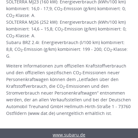
SOLTERRA MJ23 (160 kW): Energieverbrauch (kWh/100 km)
kombiniert: 16,0 - 17,9; CO
-Emission (g/km) kombiniert: 0;
2
CO
-Klasse: A.
2
SOLTERRA MJ26 (252 kW): Energieverbrauch (kWh/100 km)
kombiniert: 14,6 – 15,8; CO
-Emission (g/km) kombiniert: 0;
2
CO
-Klasse: A.
2
Subaru BRZ 2.4i: Energieverbrauch (l/100 km) kombiniert:
8,8; CO
-Emission (g/km) kombiniert: 199 - 200; CO
-Klasse:
2
2
G.
Weitere Informationen zum offiziellen Kraftstoffverbrauch
und den offiziellen spezifischen CO
-Emissionen neuer
2
Personenkraftwagen können dem „Leitfaden über den
Kraftstoffverbrauch, die CO
-Emissionen und den
2
Stromverbrauch neuer Personenkraftwagen“ entnommen
werden, der an allen Verkaufsstellen und bei der Deutschen
Automobil Treuhand GmbH Hellmuth-Hirth-Straße 1 - 73760
Ostfildern (www.dat.de) unentgeltlich erhältlich ist.
www.subaru.de