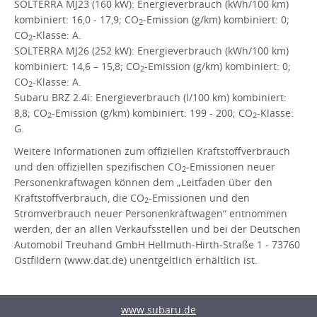
SOLTERRA MJ23 (160 kW): Energieverbrauch (kWh/100 km)
kombiniert: 16,0 - 17,9; CO
-Emission (g/km) kombiniert: 0;
2
CO
-Klasse: A.
2
SOLTERRA MJ26 (252 kW): Energieverbrauch (kWh/100 km)
kombiniert: 14,6 – 15,8; CO
-Emission (g/km) kombiniert: 0;
2
CO
-Klasse: A.
2
Subaru BRZ 2.4i: Energieverbrauch (l/100 km) kombiniert:
8,8; CO
-Emission (g/km) kombiniert: 199 - 200; CO
-Klasse:
2
2
G.
Weitere Informationen zum offiziellen Kraftstoffverbrauch
und den offiziellen spezifischen CO
-Emissionen neuer
2
Personenkraftwagen können dem „Leitfaden über den
Kraftstoffverbrauch, die CO
-Emissionen und den
2
Stromverbrauch neuer Personenkraftwagen“ entnommen
werden, der an allen Verkaufsstellen und bei der Deutschen
Automobil Treuhand GmbH Hellmuth-Hirth-Straße 1 - 73760
Ostfildern (www.dat.de) unentgeltlich erhältlich ist.
www.subaru.de