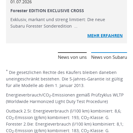
01.07.2026
Forester EDITION EXCLUSIVE CROSS
Exklusiv, markant und streng limitiert: Die neue
Subaru Forester Sonderedition …
MEHR ERFAHREN
News von uns
News von Subaru
*
Die gesetzlichen Rechte des Käufers bleiben daneben
uneingeschränkt bestehen. Die 5-Jahres-Garantie ist gültig
für alle Modelle ab dem 1. Januar 2013.
Energieverbrauch/CO
-Emissionen gemäß Prüfzyklus WLTP
2
(Worldwide Harmonized Light Duty Test Procedure)
Outback 2.5i: Energieverbrauch (l/100 km) kombiniert: 8,6;
CO
-Emission (g/km) kombiniert: 193; CO
-Klasse: G.
2
2
Forester 2.0ie: Energieverbrauch (l/100 km) kombiniert: 8,1;
CO
-Emission (g/km) kombiniert: 183; CO
-Klasse: G.
2
2